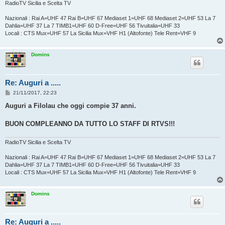
o
RadioTV Sicilia e Scelta TV
Nazionali : Rai A=UHF 47 Rai B=UHF 67 Mediaset 1=UHF 68 Mediaset 2=UHF 53 La 7
Dahlia=UHF 37 La 7 TIMB1=UHF 60 D-Free=UHF 56 Tivuitalia=UHF 33
Locali : CTS Mux=UHF 57 La Sicilia Mux=VHF H1 (Altofonte) Tele Rent=VHF 9
Domins
Re: Auguri a .....
M
21/11/2017, 22:23
e
s
Auguri a Filolau che oggi compie 37 anni.
s
a
g
BUON COMPLEANNO DA TUTTO LO STAFF DI RTVS!!!
g
i
o
RadioTV Sicilia e Scelta TV
Nazionali : Rai A=UHF 47 Rai B=UHF 67 Mediaset 1=UHF 68 Mediaset 2=UHF 53 La 7
Dahlia=UHF 37 La 7 TIMB1=UHF 60 D-Free=UHF 56 Tivuitalia=UHF 33
Locali : CTS Mux=UHF 57 La Sicilia Mux=VHF H1 (Altofonte) Tele Rent=VHF 9
Domins
Re: Auguri a .....