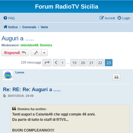
Forum RadioTV Sicilia
FAQ
Iscriviti
Login
Indice
Generale
Varie
Auguri a .....
Moderatori:
televideo69
,
Domins
Rispondi
Pagina
23
di
23
1
19
20
21
22
23
Precedente
229 messaggi
…
Lanus
Re: RE: Re: Auguri a .....
M
30/07/2016, 19:09
e
s
s
Domins ha scritto:
a
g
Tanti auguri a Catania46 che oggi compie 48 anni.
g
Da parte di tutto lo staff di RTVS...
i
o
BUON COMPLEANNO!!!!