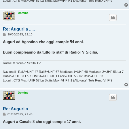
Locali : CTS Mux=UHF 57 La Sicilia Mux=VHF H1 (Altofonte) Tele Rent=VHF 9
Domins
Re: Auguri a .....
M
30/06/2025, 22:15
e
s
Auguri ad Agostino che oggi compie 54 anni.
s
a
g
Buon compleanno da tutto lo staff di RadioTV Sicilia.
g
i
o
RadioTV Sicilia e Scelta TV
Nazionali : Rai A=UHF 47 Rai B=UHF 67 Mediaset 1=UHF 68 Mediaset 2=UHF 53 La 7
Dahlia=UHF 37 La 7 TIMB1=UHF 60 D-Free=UHF 56 Tivuitalia=UHF 33
Locali : CTS Mux=UHF 57 La Sicilia Mux=VHF H1 (Altofonte) Tele Rent=VHF 9
Domins
Re: Auguri a .....
M
01/07/2025, 21:46
e
s
Auguri a Canale 8 che oggi compie 17 anni.
s
a