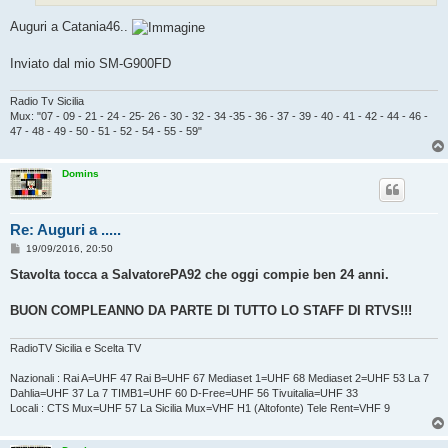
Auguri a Catania46..
Inviato dal mio SM-G900FD
Radio Tv Sicilia
Mux: "07 - 09 - 21 - 24 - 25- 26 - 30 - 32 - 34 -35 - 36 - 37 - 39 - 40 - 41 - 42 - 44 - 46 -
47 - 48 - 49 - 50 - 51 - 52 - 54 - 55 - 59"
Domins
Re: Auguri a .....
M
19/09/2016, 20:50
e
s
Stavolta tocca a SalvatorePA92 che oggi compie ben 24 anni.
s
a
g
BUON COMPLEANNO DA PARTE DI TUTTO LO STAFF DI RTVS!!!
g
i
o
RadioTV Sicilia e Scelta TV
Nazionali : Rai A=UHF 47 Rai B=UHF 67 Mediaset 1=UHF 68 Mediaset 2=UHF 53 La 7
Dahlia=UHF 37 La 7 TIMB1=UHF 60 D-Free=UHF 56 Tivuitalia=UHF 33
Locali : CTS Mux=UHF 57 La Sicilia Mux=VHF H1 (Altofonte) Tele Rent=VHF 9