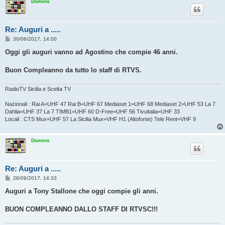
Domins
Re: Auguri a .....
M
30/06/2017, 14:00
e
s
Oggi gli auguri vanno ad Agostino che compie 46 anni.
s
a
g
Buon Compleanno da tutto lo staff di RTVS.
g
i
o
RadioTV Sicilia e Scelta TV
Nazionali : Rai A=UHF 47 Rai B=UHF 67 Mediaset 1=UHF 68 Mediaset 2=UHF 53 La 7
Dahlia=UHF 37 La 7 TIMB1=UHF 60 D-Free=UHF 56 Tivuitalia=UHF 33
Locali : CTS Mux=UHF 57 La Sicilia Mux=VHF H1 (Altofonte) Tele Rent=VHF 9
Domins
Re: Auguri a .....
M
28/09/2017, 14:33
e
s
Auguri a Tony Stallone che oggi compie gli anni.
s
a
g
BUON COMPLEANNO DALLO STAFF DI RTVSC!!!
g
i