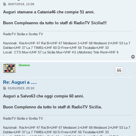
M
30/07/2019, 12:06
e
s
Auguri stamane a Catania46 che compie 51 anni.
s
a
g
Buon Compleanno da tutto lo staff di RadioTV Sicilia!!!
g
i
o
RadioTV Sicilia e Scelta TV
Nazionali : Rai A=UHF 47 Rai B=UHF 67 Mediaset 1=UHF 68 Mediaset 2=UHF 53 La 7
Dahlia=UHF 37 La 7 TIMB1=UHF 60 D-Free=UHF 56 Tivuitalia=UHF 33
Locali : CTS Mux=UHF 57 La Sicilia Mux=VHF H1 (Altofonte) Tele Rent=VHF 9
Domins
Re: Auguri a .....
M
01/01/2023, 20:10
e
s
Auguri a Salvo63 che oggi compie 60 anni.
s
a
g
Buon Complenno da tutto lo staff di RadioTV Sicilia.
g
i
o
RadioTV Sicilia e Scelta TV
Nazionali : Rai A=UHF 47 Rai B=UHF 67 Mediaset 1=UHF 68 Mediaset 2=UHF 53 La 7
Dahlia=UHF 37 La 7 TIMB1=UHF 60 D-Free=UHF 56 Tivuitalia=UHF 33