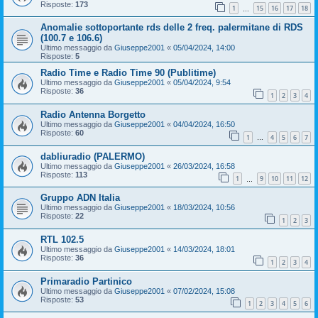
Risposte:
173
1
15
16
17
18
…
Anomalie sottoportante rds delle 2 freq. palermitane di RDS
(100.7 e 106.6)
Ultimo messaggio da
Giuseppe2001
«
05/04/2024, 14:00
Risposte:
5
Radio Time e Radio Time 90 (Publitime)
Ultimo messaggio da
Giuseppe2001
«
05/04/2024, 9:54
Risposte:
36
1
2
3
4
Radio Antenna Borgetto
Ultimo messaggio da
Giuseppe2001
«
04/04/2024, 16:50
Risposte:
60
1
4
5
6
7
…
dabliuradio (PALERMO)
Ultimo messaggio da
Giuseppe2001
«
26/03/2024, 16:58
Risposte:
113
1
9
10
11
12
…
Gruppo ADN Italia
Ultimo messaggio da
Giuseppe2001
«
18/03/2024, 10:56
Risposte:
22
1
2
3
RTL 102.5
Ultimo messaggio da
Giuseppe2001
«
14/03/2024, 18:01
Risposte:
36
1
2
3
4
Primaradio Partinico
Ultimo messaggio da
Giuseppe2001
«
07/02/2024, 15:08
Risposte:
53
1
2
3
4
5
6