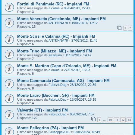
Fortini di Pentimele (RC) - Impianti FM
Ultimo messaggio da
a.collosi
«
05/04/2013, 22:41
Risposte:
3
Monte Veneretta (Castelmola, ME) - Impianti FM
Ultimo messaggio da
ANTENNA78
«
19/06/2014, 12:12
Risposte:
13
1
2
Monte Scrisi e Calanna (RC) - Impianti FM
Ultimo messaggio da
ANTENNA78
«
27/07/2012, 11:45
Risposte:
6
Monte Trino (Milazzo, ME) - Impianti FM
Ultimo messaggio da
siciliauno
«
11/07/2017, 14:47
Risposte:
7
Monte S. Martino (Capo d'Orlando, ME) - Impianti FM
Ultimo messaggio da
a.collosi
«
27/07/2012, 13:03
Risposte:
6
Monte Cammarata (Cammarata, AG) - Impianti FM
Ultimo messaggio da
FabrizioDag
«
28/12/2022, 22:39
Risposte:
8
Monte Lauro (Buccheri, SR) - Impianti FM
Ultimo messaggio da
FabrizioDag
«
18/05/2017, 18:18
Risposte:
4
Valverde (CT) - Impianti FM
Ultimo messaggio da
FabrizioDag
«
05/09/2024, 7:57
Risposte:
120
1
10
11
12
13
…
Monte Pellegrino (PA) - Impianti FM
Ultimo messaggio da
Giuseppe2001
«
03/05/2024, 18:49