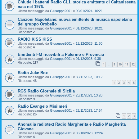
Chiude i battenti Radio CL1, storica emittente di Caltanissetta
nata nel 1976.
Ultimo messaggio da
Giuseppe2001
«
09/01/2024, 16:21
Canzoni Napoletane: nuova emittente di musica napoletana
del gruppo Orobello
Ultimo messaggio da
Giuseppe2001
«
31/12/2023, 10:21
Risposte:
2
RADIO KISS KISS
Ultimo messaggio da
Giuseppe2001
«
12/12/2023, 11:30
Risposte:
4
Emittenti FM ricevibili a Palermo e Provincia
Ultimo messaggio da
Giuseppe2001
«
01/12/2023, 9:38
Risposte:
117
1
9
10
11
12
…
Radio Juke Box
Ultimo messaggio da
Giuseppe2001
«
30/11/2023, 10:12
Risposte:
43
1
2
3
4
5
RGS Radio Giornale di Sicilia
Ultimo messaggio da
Giuseppe2001
«
23/11/2023, 13:20
Risposte:
9
Radio Evangelo Misilmeri
Ultimo messaggio da
Giuseppe2001
«
22/11/2023, 17:54
Risposte:
25
1
2
3
Anomalia radiotext Radio Margherita e Radio Margherita
Giovane
Ultimo messaggio da
Giuseppe2001
«
03/10/2023, 12:24
Risposte:
4