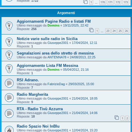
Risposte:
1722
1
170
171
172
173
…
Argomenti
Aggiornamenti Pagine Radio e listati FM
Ultimo messaggio da
Domins
«
19/11/2025, 22:42
Risposte:
256
1
23
24
25
26
…
Notizie varie sulle radio in Sicilia
Ultimo messaggio da
Giuseppe2001
«
17/04/2024, 12:11
Risposte:
1
Segnalazioni area dello stretto di messina
Ultimo messaggio da
ANTENNA78
«
24/08/2013, 22:25
Aggiornamento Lista FM Messina
Ultimo messaggio da
Domins
«
05/04/2012, 21:16
Risposte:
1
RSI Adrano.
Ultimo messaggio da
FabrizioDag
«
29/03/2025, 15:00
Risposte:
7
Radio Margherita
Ultimo messaggio da
Giuseppe2001
«
21/04/2024, 18:05
Risposte:
9
RTA - Radio Tivù Azzurra
Ultimo messaggio da
Giuseppe2001
«
21/04/2024, 14:06
Risposte:
18
1
2
Radio Spazio Noi InBlu
Ultimo messaggio da
Giuseppe2001
«
12/04/2024, 15:20