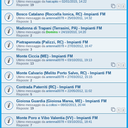
Ultimo messaggio da
haicapito
«
02/01/2015, 14:22
Risposte:
19
1
2
Bosco Catalano (Roccella Ionica, RC) -Impianti FM
Ultimo messaggio da
antenna0078
«
25/03/2011, 14:32
Risposte:
1
Madonna di Trapani (Terrasini, PA) - Impianti FM
Ultimo messaggio da
Domins
«
24/10/2010, 14:20
Risposte:
2
Pietrapennata (Palizzi, RC) - Impianti FM
Ultimo messaggio da
antenna0078
«
27/03/2012, 16:47
Risposte:
3
Monte Ciccia (ME) - Impianti FM
Ultimo messaggio da
antenna0078
«
03/10/2011, 19:13
Risposte:
13
1
2
Monte Calvario (Melito Porto Salvo, RC) - Impianti FM
Ultimo messaggio da
antenna0078
«
27/03/2012, 15:15
Risposte:
2
Contrada Paterriti (RC) - Impianti FM
Ultimo messaggio da
antenna0078
«
22/05/2012, 11:02
Risposte:
5
Gioiosa Guardia (Gioiosa Marea, ME) - Impianti FM
Ultimo messaggio da
a.collosi
«
08/02/2013, 20:44
Risposte:
19
1
2
Monte Poro e Vibo Valentia (VV) - Impianti FM
Ultimo messaggio da
antenna0078
«
03/10/2011, 18:41
Risposte:
7