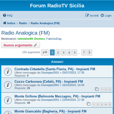
Forum RadioTV Sicilia
FAQ
Iscriviti
Login
Indice
Radio
Radio Analogica (FM)
Radio Analogica (FM)
Moderatori:
televideo69
,
Domins
,
FabrizioDag
Nuovo argomento
Pagina
1
di
7
1
2
3
4
5
7
Prossimo
155 argomenti
…
Annunci
Contrada Cittadella (Santa Flavia, PA) - Impianti FM
Ultimo messaggio da
Giuseppe2001
«
25/07/2023, 17:35
Risposte:
9
Cozzo Carbonara (Cefalù, PA) - Impianti FM
Ultimo messaggio da
Giuseppe2001
«
16/10/2023, 14:43
Risposte:
25
1
2
3
Monte Grifone (Belmonte Mezzagno, PA) - Impianti FM
Ultimo messaggio da
Giuseppe2001
«
22/04/2024, 17:39
Risposte:
49
1
2
3
4
5
Monte Giancaldo (Bagheria, PA) - Impianti FM