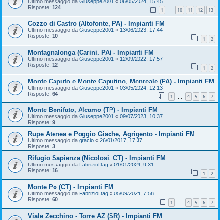
Ultimo messaggio da
Giuseppe2001
«
06/05/2024, 15:45
Risposte:
124
1
10
11
12
13
…
Cozzo di Castro (Altofonte, PA) - Impianti FM
Ultimo messaggio da
Giuseppe2001
«
13/06/2023, 17:44
Risposte:
10
1
2
Montagnalonga (Carini, PA) - Impianti FM
Ultimo messaggio da
Giuseppe2001
«
12/09/2022, 17:57
Risposte:
12
1
2
Monte Caputo e Monte Caputino, Monreale (PA) - Impianti FM
Ultimo messaggio da
Giuseppe2001
«
03/05/2024, 12:13
Risposte:
64
1
4
5
6
7
…
Monte Bonifato, Alcamo (TP) - Impianti FM
Ultimo messaggio da
Giuseppe2001
«
09/07/2023, 10:37
Risposte:
9
Rupe Atenea e Poggio Giache, Agrigento - Impianti FM
Ultimo messaggio da
gracio
«
26/01/2017, 17:37
Risposte:
3
Rifugio Sapienza (Nicolosi, CT) - Impianti FM
Ultimo messaggio da
FabrizioDag
«
01/01/2024, 9:31
Risposte:
16
1
2
Monte Po (CT) - Impianti FM
Ultimo messaggio da
FabrizioDag
«
05/09/2024, 7:58
Risposte:
60
1
4
5
6
7
…
Viale Zecchino - Torre AZ (SR) - Impianti FM