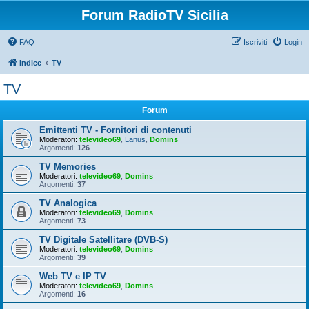
Forum RadioTV Sicilia
FAQ
Iscriviti
Login
Indice
TV
TV
Forum
Emittenti TV - Fornitori di contenuti
Moderatori:
televideo69
,
Lanus
,
Domins
Argomenti:
126
TV Memories
Moderatori:
televideo69
,
Domins
Argomenti:
37
TV Analogica
Moderatori:
televideo69
,
Domins
Argomenti:
73
TV Digitale Satellitare (DVB-S)
Moderatori:
televideo69
,
Domins
Argomenti:
39
Web TV e IP TV
Moderatori:
televideo69
,
Domins
Argomenti:
16