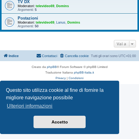
TV DX
Moderatori:
televideo69
,
Domins
Argomenti:
5
Postazioni
Moderatori:
televideo69
,
Lanus
,
Domins
Argomenti:
50
Vai a
Indice
Contattaci
Cancella cookie
Tutti gli orari sono
UTC+01:00
Creato da
phpBB
® Forum Software © phpBB Limited
Traduzione Italiana
phpBB-Italia.it
Privacy
|
Condizioni
Questo sito utilizza cookie al fine di fornire la
migliore navigazione possibile
Ulteriori informazioni
Accetto