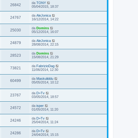
da
TONY
26842
05/04/2015, 18:37
da
AleJonica
24767
16/12/2014, 14:22
da
Domins
25030
05/12/2014, 16:07
da
AleJonica
24879
28/08/2014, 22:15
da
Domins
28523
15/08/2014, 21:29
da
FabrizioDag
73821
11/06/2014, 12:30
da
Maskuliddu
60499
05/05/2014, 10:12
da
D+Tv
23767
03/05/2014, 18:57
da
isper
24572
01/05/2014, 11:20
da
D+Tv
24246
25/04/2014, 11:24
da
D+Tv
24286
24/04/2014, 15:15