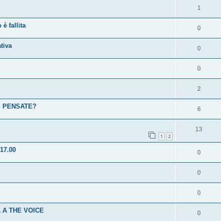
1
è fallita
0
tiva
0
0
2
 NE PENSATE?
6
13
1
2
17.00
0
0
0
 A THE VOICE
0