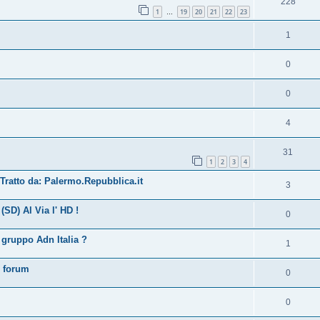
228
1
19
20
21
22
23
…
1
0
0
4
31
1
2
3
4
 Tratto da: Palermo.Repubblica.it
3
SD) Al Via l' HD !
0
 gruppo Adn Italia ?
1
l forum
0
0