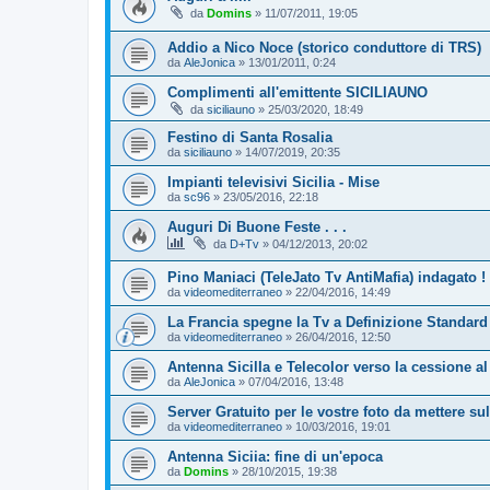
da
Domins
»
11/07/2011, 19:05
Addio a Nico Noce (storico conduttore di TRS)
da
AleJonica
»
13/01/2011, 0:24
Complimenti all'emittente SICILIAUNO
da
siciliauno
»
25/03/2020, 18:49
Festino di Santa Rosalia
da
siciliauno
»
14/07/2019, 20:35
Impianti televisivi Sicilia - Mise
da
sc96
»
23/05/2016, 22:18
Auguri Di Buone Feste . . .
da
D+Tv
»
04/12/2013, 20:02
Pino Maniaci (TeleJato Tv AntiMafia) indagato !
da
videomediterraneo
»
22/04/2016, 14:49
La Francia spegne la Tv a Definizione Standard (
da
videomediterraneo
»
26/04/2016, 12:50
Antenna SicilIa e Telecolor verso la cessione al
da
AleJonica
»
07/04/2016, 13:48
Server Gratuito per le vostre foto da mettere su
da
videomediterraneo
»
10/03/2016, 19:01
Antenna Siciia: fine di un'epoca
da
Domins
»
28/10/2015, 19:38