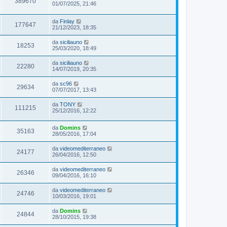
389670
01/07/2025, 21:46
da
Finlay
177647
21/12/2023, 18:35
da
siciliauno
18253
25/03/2020, 18:49
da
siciliauno
22280
14/07/2019, 20:35
da
sc96
29634
07/07/2017, 13:43
da
TONY
111215
25/12/2016, 12:22
da
Domins
35163
28/05/2016, 17:04
da
videomediterraneo
24177
26/04/2016, 12:50
da
videomediterraneo
26346
09/04/2016, 16:10
da
videomediterraneo
24746
10/03/2016, 19:01
da
Domins
24844
28/10/2015, 19:38