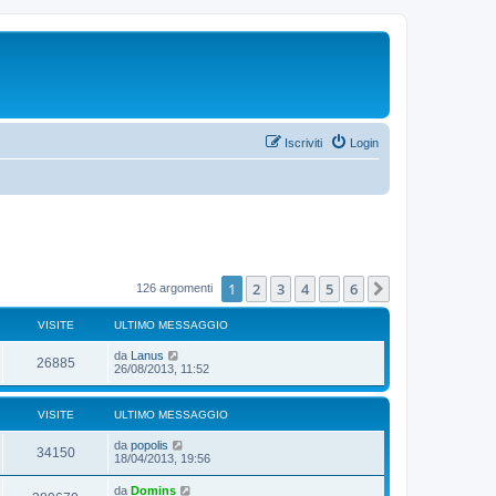
Iscriviti
Login
1
2
3
4
5
6
Prossimo
126 argomenti
VISITE
ULTIMO MESSAGGIO
da
Lanus
26885
26/08/2013, 11:52
VISITE
ULTIMO MESSAGGIO
da
popolis
34150
18/04/2013, 19:56
da
Domins