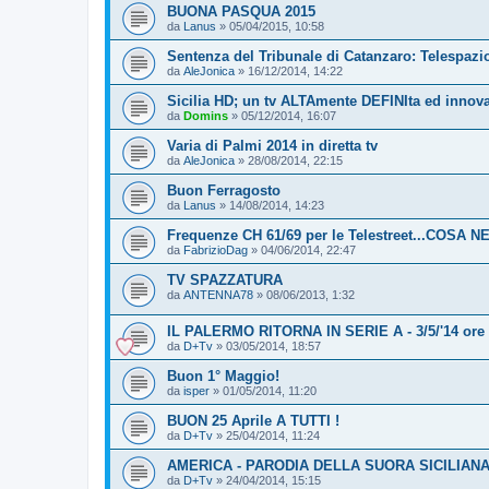
BUONA PASQUA 2015
da
Lanus
»
05/04/2015, 10:58
Sentenza del Tribunale di Catanzaro: Telespazio 
da
AleJonica
»
16/12/2014, 14:22
Sicilia HD; un tv ALTAmente DEFINIta ed innova
da
Domins
»
05/12/2014, 16:07
Varia di Palmi 2014 in diretta tv
da
AleJonica
»
28/08/2014, 22:15
Buon Ferragosto
da
Lanus
»
14/08/2014, 14:23
Frequenze CH 61/69 per le Telestreet...COSA
da
FabrizioDag
»
04/06/2014, 22:47
TV SPAZZATURA
da
ANTENNA78
»
08/06/2013, 1:32
IL PALERMO RITORNA IN SERIE A - 3/5/'14 ore 
da
D+Tv
»
03/05/2014, 18:57
Buon 1° Maggio!
da
isper
»
01/05/2014, 11:20
BUON 25 Aprile A TUTTI !
da
D+Tv
»
25/04/2014, 11:24
AMERICA - PARODIA DELLA SUORA SICILIANA
da
D+Tv
»
24/04/2014, 15:15