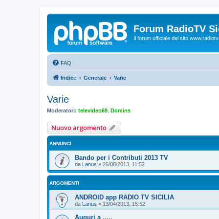
Forum RadioTV Sic
Il forum ufficiale del sito www.radiotvsi
FAQ
Indice
Generale
Varie
Varie
Moderatori:
televideo69
,
Domins
Nuovo argomento
ANNUNCI
Bando per i Contributi 2013 TV
da
Lanus
»
26/08/2013, 11:52
ARGOMENTI
ANDROID app RADIO TV SICILIA
da
Lanus
»
13/04/2013, 15:52
Auguri a .....