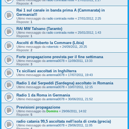
Ultimo messaggio da
radio contrada notte
«
27/01/2012, 2:27
Risposte:
4
Rai 1 sul canale in banda prima A (Cammarata) in
Germania!!!
Ultimo messaggio da
radio contrada notte
«
27/01/2012, 2:25
Risposte:
1
RAI MW Talsano (Taranto)
Ultimo messaggio da
radio contrada notte
«
25/01/2012, 1:43
Risposte:
1
Ascolti di Roberto la Commare (Libia)
Ultimo messaggio da
robertolc
«
24/09/2011, 20:25
Risposte:
2
Forte propagazione prevista per il fine settimana
Ultimo messaggio da
antenna0078
«
11/09/2011, 13:33
Risposte:
3
Tx siciliani ascoltati in Inghilterra
Ultimo messaggio da
antenna0078
«
17/07/2011, 19:43
Radio 1 dal Serpeddi (Sardegna) ascoltato in Romania
Ultimo messaggio da
antenna0078
«
10/07/2011, 12:15
Radio 1 da Roma in Germania
Ultimo messaggio da
antenna0078
«
30/06/2011, 21:52
Previsioni propagazione
Ultimo messaggio da
Domins
«
29/06/2011, 14:02
Risposte:
5
radio catania 99,5 ascoltata nell'isola di creta (grecia)
Ultimo messaggio da
antenna0078
«
29/06/2011, 11:05
Risposte:
4