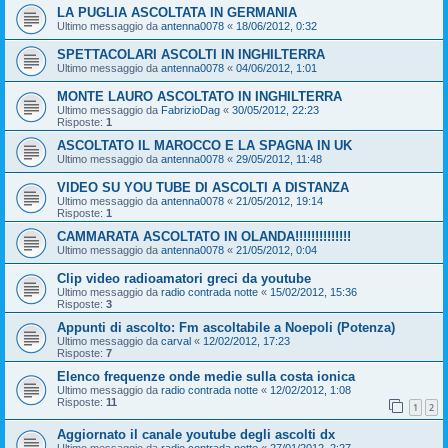
LA PUGLIA ASCOLTATA IN GERMANIA
Ultimo messaggio da
antenna0078
«
18/06/2012, 0:32
SPETTACOLARI ASCOLTI IN INGHILTERRA
Ultimo messaggio da
antenna0078
«
04/06/2012, 1:01
MONTE LAURO ASCOLTATO IN INGHILTERRA
Ultimo messaggio da
FabrizioDag
«
30/05/2012, 22:23
Risposte:
1
ASCOLTATO IL MAROCCO E LA SPAGNA IN UK
Ultimo messaggio da
antenna0078
«
29/05/2012, 11:48
VIDEO SU YOU TUBE DI ASCOLTI A DISTANZA
Ultimo messaggio da
antenna0078
«
21/05/2012, 19:14
Risposte:
1
CAMMARATA ASCOLTATO IN OLANDA!!!!!!!!!!!!!!
Ultimo messaggio da
antenna0078
«
21/05/2012, 0:04
Clip video radioamatori greci da youtube
Ultimo messaggio da
radio contrada notte
«
15/02/2012, 15:36
Risposte:
3
Appunti di ascolto: Fm ascoltabile a Noepoli (Potenza)
Ultimo messaggio da
carval
«
12/02/2012, 17:23
Risposte:
7
Elenco frequenze onde medie sulla costa ionica
Ultimo messaggio da
radio contrada notte
«
12/02/2012, 1:08
Risposte:
11
1
2
Aggiornato il canale youtube degli ascolti dx