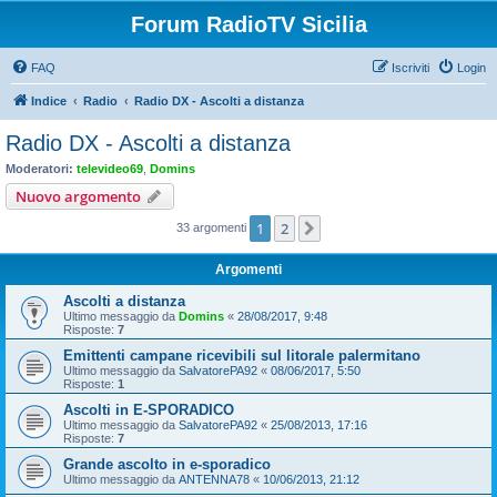
Forum RadioTV Sicilia
FAQ
Iscriviti
Login
Indice
Radio
Radio DX - Ascolti a distanza
Radio DX - Ascolti a distanza
Moderatori:
televideo69
,
Domins
Nuovo argomento
1
2
Prossimo
33 argomenti
Argomenti
Ascolti a distanza
Ultimo messaggio da
Domins
«
28/08/2017, 9:48
Risposte:
7
Emittenti campane ricevibili sul litorale palermitano
Ultimo messaggio da
SalvatorePA92
«
08/06/2017, 5:50
Risposte:
1
Ascolti in E-SPORADICO
Ultimo messaggio da
SalvatorePA92
«
25/08/2013, 17:16
Risposte:
7
Grande ascolto in e-sporadico
Ultimo messaggio da
ANTENNA78
«
10/06/2013, 21:12