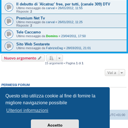
Il debutto di 'Alcatraz' free, per tutti, (canale 309) DTV
Ultimo messaggio da
carval
«
26/01/2012, 11:55
Risposte:
2
Premium Net Tv
Ultimo messaggio da
carval
«
26/01/2012, 11:25
Risposte:
2
Tele Caccamo
Ultimo messaggio da
Domins
«
23/04/2011, 17:50
Sito Web Sestarete
Ultimo messaggio da
FabrizioDag
«
28/03/2011, 21:01
Nuovo argomento
15 argomenti • Pagina
1
di
1
Vai a
PERMESSI FORUM
Non puoi
aprire nuovi argomenti
Non puoi
rispondere negli argomenti
Questo sito utilizza cookie al fine di fornire la
Non puoi
modificare i tuoi messaggi
migliore navigazione possibile
Non puoi
cancellare i tuoi messaggi
Non puoi
inviare allegati
Ulteriori informazioni
Indice
Contattaci
Cancella cookie
Tutti gli orari sono
UTC+01:00
Accetto
Creato da
phpBB
® Forum Software © phpBB Limited