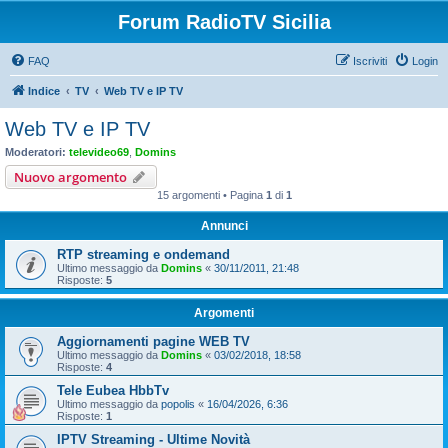
Forum RadioTV Sicilia
FAQ
Iscriviti
Login
Indice
TV
Web TV e IP TV
Web TV e IP TV
Moderatori:
televideo69
,
Domins
Nuovo argomento
15 argomenti • Pagina
1
di
1
Annunci
RTP streaming e ondemand
Ultimo messaggio da
Domins
«
30/11/2011, 21:48
Risposte:
5
Argomenti
Aggiornamenti pagine WEB TV
Ultimo messaggio da
Domins
«
03/02/2018, 18:58
Risposte:
4
Tele Eubea HbbTv
Ultimo messaggio da
popolis
«
16/04/2026, 6:36
Risposte:
1
IPTV Streaming - Ultime Novità