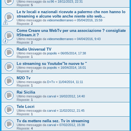
Ultimo messaggio da
sc96
«
18/11/2023, 22:31
Risposte:
5
Le tv locali e nazionali ricevute a palermo che non hanno lo
streaming e alcune volte anche niente sito web...
Ultimo messaggio da
videomediterraneo
«
05/04/2016, 15:59
Risposte:
2
Come Creare una WebTv per una associazione ? consigliate
ItStream.it ?
Ultimo messaggio da
videomediterraneo
«
04/04/2016, 9:43
Risposte:
2
Radio Universal TV
Ultimo messaggio da
popolis
«
06/05/2014, 17:38
Risposte:
1
Lo streaming su Youtube"le nuove tv "
Ultimo messaggio da
popolis
«
16/04/2014, 16:01
Risposte:
2
M2O Tv
Ultimo messaggio da
D+Tv
«
11/04/2014, 11:11
Risposte:
1
Rai Sicilia
Ultimo messaggio da
carval
«
16/02/2012, 14:40
Risposte:
1
Tele Locri
Ultimo messaggio da
carval
«
11/02/2012, 21:45
Risposte:
1
Tv da mettere nella sez. Tv in streaming
Ultimo messaggio da
carval
«
07/02/2012, 15:38
Risposte:
4