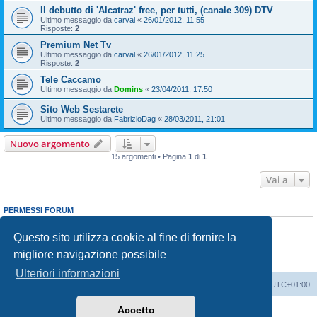
Il debutto di 'Alcatraz' free, per tutti, (canale 309) DTV
Ultimo messaggio da
carval
«
26/01/2012, 11:55
Risposte:
2
Premium Net Tv
Ultimo messaggio da
carval
«
26/01/2012, 11:25
Risposte:
2
Tele Caccamo
Ultimo messaggio da
Domins
«
23/04/2011, 17:50
Sito Web Sestarete
Ultimo messaggio da
FabrizioDag
«
28/03/2011, 21:01
Nuovo argomento
15 argomenti • Pagina
1
di
1
Vai a
PERMESSI FORUM
Non puoi
aprire nuovi argomenti
Non puoi
rispondere negli argomenti
Questo sito utilizza cookie al fine di fornire la
Non puoi
modificare i tuoi messaggi
migliore navigazione possibile
Non puoi
cancellare i tuoi messaggi
Non puoi
inviare allegati
Ulteriori informazioni
Indice
Contattaci
Cancella cookie
Tutti gli orari sono
UTC+01:00
Accetto
Creato da
phpBB
® Forum Software © phpBB Limited