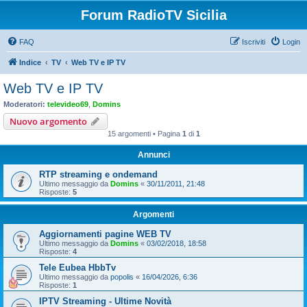
Forum RadioTV Sicilia
FAQ
Iscriviti
Login
Indice
TV
Web TV e IP TV
Web TV e IP TV
Moderatori:
televideo69
,
Domins
Nuovo argomento
15 argomenti • Pagina
1
di
1
Annunci
RTP streaming e ondemand
Ultimo messaggio da
Domins
«
30/11/2011, 21:48
Risposte:
5
Argomenti
Aggiornamenti pagine WEB TV
Ultimo messaggio da
Domins
«
03/02/2018, 18:58
Risposte:
4
Tele Eubea HbbTv
Ultimo messaggio da
popolis
«
16/04/2026, 6:36
Risposte:
1
IPTV Streaming - Ultime Novità