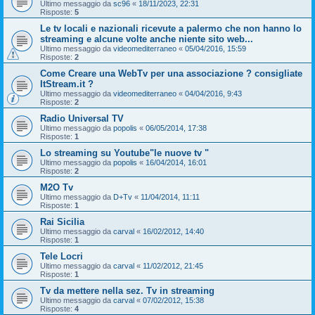
Ultimo messaggio da
sc96
«
18/11/2023, 22:31
Risposte:
5
Le tv locali e nazionali ricevute a palermo che non hanno lo
streaming e alcune volte anche niente sito web...
Ultimo messaggio da
videomediterraneo
«
05/04/2016, 15:59
Risposte:
2
Come Creare una WebTv per una associazione ? consigliate
ItStream.it ?
Ultimo messaggio da
videomediterraneo
«
04/04/2016, 9:43
Risposte:
2
Radio Universal TV
Ultimo messaggio da
popolis
«
06/05/2014, 17:38
Risposte:
1
Lo streaming su Youtube"le nuove tv "
Ultimo messaggio da
popolis
«
16/04/2014, 16:01
Risposte:
2
M2O Tv
Ultimo messaggio da
D+Tv
«
11/04/2014, 11:11
Risposte:
1
Rai Sicilia
Ultimo messaggio da
carval
«
16/02/2012, 14:40
Risposte:
1
Tele Locri
Ultimo messaggio da
carval
«
11/02/2012, 21:45
Risposte:
1
Tv da mettere nella sez. Tv in streaming
Ultimo messaggio da
carval
«
07/02/2012, 15:38
Risposte:
4