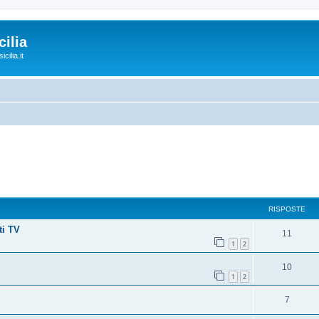
ilia
cilia.it
RISPOSTE
ti TV
11
1
2
10
1
2
7