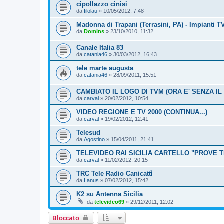
cipollazzo cinisi
da
filolau
»
10/05/2012, 7:48
Madonna di Trapani (Terrasini, PA) - Impianti T
da
Domins
»
23/10/2010, 11:32
Canale Italia 83
da
catania46
»
30/03/2012, 16:43
tele marte augusta
da
catania46
»
28/09/2011, 15:51
CAMBIATO IL LOGO DI TVM (ORA E' SENZA IL
da
carval
»
20/02/2012, 10:54
VIDEO REGIONE E TV 2000 (CONTINUA...)
da
carval
»
19/02/2012, 12:41
Telesud
da
Agostino
»
15/04/2011, 21:41
TELEVIDEO RAI SICILIA CARTELLO "PROVE 
da
carval
»
11/02/2012, 20:15
TRC Tele Radio Canicattì
da
Lanus
»
07/02/2012, 15:42
K2 su Antenna Sicilia
da
televideo69
»
29/12/2011, 12:02
Bloccato