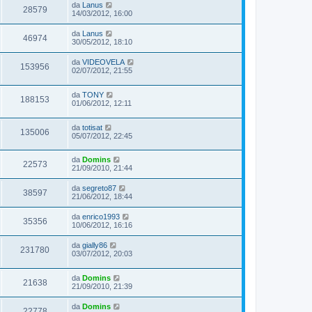
da
Lanus
28579
14/03/2012, 16:00
da
Lanus
46974
30/05/2012, 18:10
da
VIDEOVELA
153956
02/07/2012, 21:55
da
TONY
188153
01/06/2012, 12:11
da
totisat
135006
05/07/2012, 22:45
da
Domins
22573
21/09/2010, 21:44
da
segreto87
38597
21/06/2012, 18:44
da
enrico1993
35356
10/06/2012, 16:16
da
gially86
231780
03/07/2012, 20:03
da
Domins
21638
21/09/2010, 21:39
da
Domins
22778