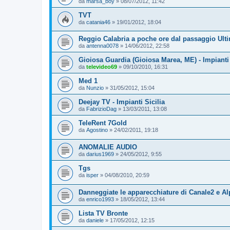
da
marsa_boy
»
08/07/2012, 11:42
TVT
da
catania46
»
19/01/2012, 18:04
Reggio Calabria a poche ore dal passaggio Ult
da
antenna0078
»
14/06/2012, 22:58
Gioiosa Guardia (Gioiosa Marea, ME) - Impianti
da
televideo69
»
09/10/2010, 16:31
Med 1
da
Nunzio
»
31/05/2012, 15:04
Deejay TV - Impianti Sicilia
da
FabrizioDag
»
13/03/2011, 13:08
TeleRent 7Gold
da
Agostino
»
24/02/2011, 19:18
ANOMALIE AUDIO
da
darius1969
»
24/05/2012, 9:55
Tgs
da
isper
»
04/08/2010, 20:59
Danneggiate le apparecchiature di Canale2 e Al
da
enrico1993
»
18/05/2012, 13:44
Lista TV Bronte
da
daniele
»
17/05/2012, 12:15