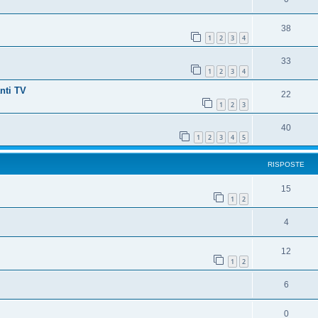
38
1
2
3
4
33
1
2
3
4
nti TV
22
1
2
3
40
1
2
3
4
5
RISPOSTE
15
1
2
4
12
1
2
6
0