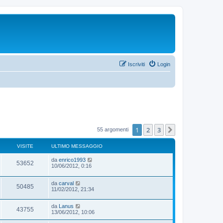
Iscriviti
Login
1
2
3
Prossimo
55 argomenti
VISITE
ULTIMO MESSAGGIO
da
enrico1993
53652
10/06/2012, 0:16
da
carval
50485
11/02/2012, 21:34
da
Lanus
43755
13/06/2012, 10:06