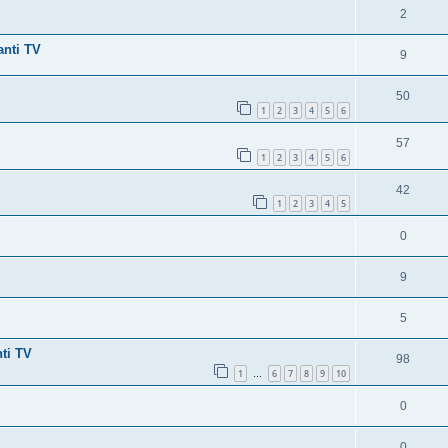
2
anti TV
9
50
1
2
3
4
5
6
57
1
2
3
4
5
6
42
1
2
3
4
5
0
9
5
ti TV
98
1
6
7
8
9
10
…
0
0