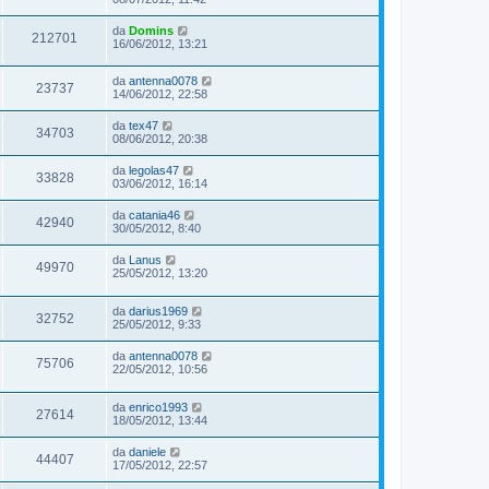
da
Domins
212701
16/06/2012, 13:21
da
antenna0078
23737
14/06/2012, 22:58
da
tex47
34703
08/06/2012, 20:38
da
legolas47
33828
03/06/2012, 16:14
da
catania46
42940
30/05/2012, 8:40
da
Lanus
49970
25/05/2012, 13:20
da
darius1969
32752
25/05/2012, 9:33
da
antenna0078
75706
22/05/2012, 10:56
da
enrico1993
27614
18/05/2012, 13:44
da
daniele
44407
17/05/2012, 22:57