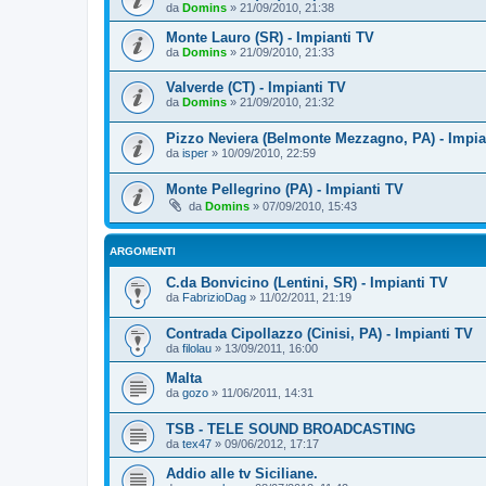
da
Domins
»
21/09/2010, 21:38
Monte Lauro (SR) - Impianti TV
da
Domins
»
21/09/2010, 21:33
Valverde (CT) - Impianti TV
da
Domins
»
21/09/2010, 21:32
Pizzo Neviera (Belmonte Mezzagno, PA) - Impia
da
isper
»
10/09/2010, 22:59
Monte Pellegrino (PA) - Impianti TV
da
Domins
»
07/09/2010, 15:43
ARGOMENTI
C.da Bonvicino (Lentini, SR) - Impianti TV
da
FabrizioDag
»
11/02/2011, 21:19
Contrada Cipollazzo (Cinisi, PA) - Impianti TV
da
filolau
»
13/09/2011, 16:00
Malta
da
gozo
»
11/06/2011, 14:31
TSB - TELE SOUND BROADCASTING
da
tex47
»
09/06/2012, 17:17
Addio alle tv Siciliane.