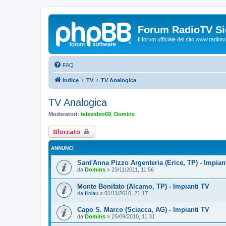
Forum RadioTV Sic
Il forum ufficiale del sito www.radiotvsi
FAQ
Indice
TV
TV Analogica
TV Analogica
Moderatori:
televideo69
,
Domins
Bloccato
ANNUNCI
Sant'Anna Pizzo Argenteria (Erice, TP) - Impian
da
Domins
»
23/11/2011, 11:56
Monte Bonifato (Alcamo, TP) - Impianti TV
da
filolau
»
01/11/2010, 21:17
Capo S. Marco (Sciacca, AG) - Impianti TV
da
Domins
»
25/09/2010, 11:31