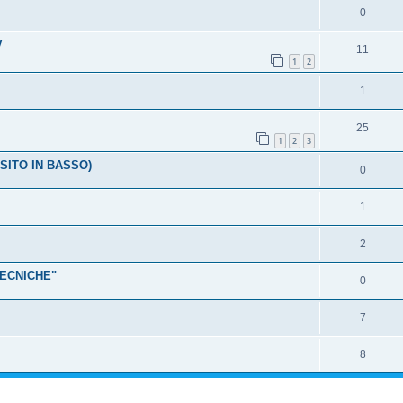
0
V
11
1
2
1
25
1
2
3
 SITO IN BASSO)
0
1
2
TECNICHE"
0
7
8