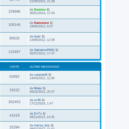
21/09/2010, 21:38
da
Domins
159686
30/01/2014, 17:43
da
francesco
109146
19/06/2012, 6:07
da
isper
80626
13/06/2012, 12:38
da
SalvatorePA92
131697
05/07/2012, 17:47
VISITE
ULTIMO MESSAGGIO
da
catania46
63082
14/03/2012, 11:08
da
filolau
33532
06/02/2012, 20:37
da
sc96
302453
17/12/2018, 1:47
da
D+Tv
41619
09/11/2013, 14:35
da
marsa_boy
25294
08/07/2012, 11:42