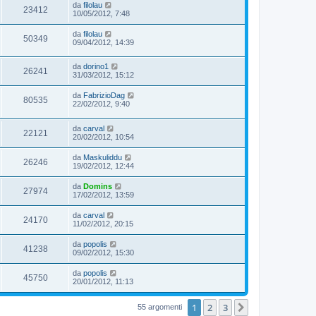
da
filolau
23412
10/05/2012, 7:48
da
filolau
50349
09/04/2012, 14:39
da
dorino1
26241
31/03/2012, 15:12
da
FabrizioDag
80535
22/02/2012, 9:40
da
carval
22121
20/02/2012, 10:54
da
Maskuliddu
26246
19/02/2012, 12:44
da
Domins
27974
17/02/2012, 13:59
da
carval
24170
11/02/2012, 20:15
da
popolis
41238
09/02/2012, 15:30
da
popolis
45750
20/01/2012, 11:13
1
2
3
Prossimo
55 argomenti