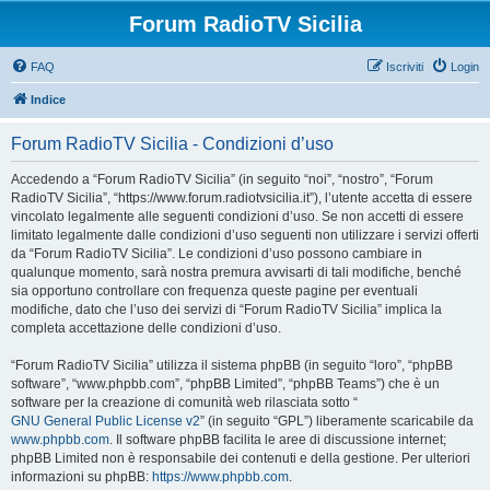
Forum RadioTV Sicilia
FAQ
Iscriviti
Login
Indice
Forum RadioTV Sicilia - Condizioni d’uso
Accedendo a “Forum RadioTV Sicilia” (in seguito “noi”, “nostro”, “Forum
RadioTV Sicilia”, “https://www.forum.radiotvsicilia.it”), l’utente accetta di essere
vincolato legalmente alle seguenti condizioni d’uso. Se non accetti di essere
limitato legalmente dalle condizioni d’uso seguenti non utilizzare i servizi offerti
da “Forum RadioTV Sicilia”. Le condizioni d’uso possono cambiare in
qualunque momento, sarà nostra premura avvisarti di tali modifiche, benché
sia opportuno controllare con frequenza queste pagine per eventuali
modifiche, dato che l’uso dei servizi di “Forum RadioTV Sicilia” implica la
completa accettazione delle condizioni d’uso.
“Forum RadioTV Sicilia” utilizza il sistema phpBB (in seguito “loro”, “phpBB
software”, “www.phpbb.com”, “phpBB Limited”, “phpBB Teams”) che è un
software per la creazione di comunità web rilasciata sotto “
GNU General Public License v2
” (in seguito “GPL”) liberamente scaricabile da
www.phpbb.com
. Il software phpBB facilita le aree di discussione internet;
phpBB Limited non è responsabile dei contenuti e della gestione. Per ulteriori
informazioni su phpBB:
https://www.phpbb.com
.