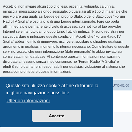
Accetti di non inviare alcun tipo di offesa, oscenità, volgarità, calunnia,
minaccia, messaggio a sfondo sessuale, o qualsiasi altro tipo di materiale che
può violare una qualsiasi Legge del proprio Stato, o dello Stato dove “Forum
RadioTV Sicilia” è ospitato, o di una Legge internazionale. Fare ciò porta
all’immediato e permanente divieto di accesso, con notifica al tuo provider
Internet se è ritenuto da noi opportuno. Tutti gli indirizzi IP sono registrati per
salvaguardare e rinforzare queste condizioni. Accetti che “Forum RadioTV
Sicilia” abbia il diritto di rimuovere, riscrivere, spostare o chiudere qualsiasi
argomento in qualsiasi momento lo ritenga necessario. Come fruitore di questo
servizio, accetti che ogni informazione (dato personale) tu abbia inviato sia
conservata in un database. Al contempo queste informazioni non saranno
divulgate a nessuno senza il tuo consenso, né “Forum RadioTV Sicilia” o
phpBB sono da ritenersi responsabili per qualsiasi violazione al sistema che
possa compromettere queste informazioni.
Questo sito utilizza cookie al fine di fornire la
Indice
Contattaci
Cancella cookie
Tutti gli orari sono
UTC+01:00
migliore navigazione possibile
Creato da
phpBB
® Forum Software © phpBB Limited
Ulteriori informazioni
Traduzione Italiana
phpBB-Italia.it
Privacy
|
Condizioni
Accetto