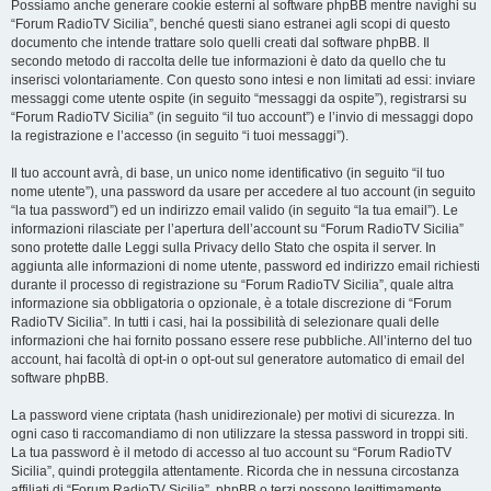
Possiamo anche generare cookie esterni al software phpBB mentre navighi su
“Forum RadioTV Sicilia”, benché questi siano estranei agli scopi di questo
documento che intende trattare solo quelli creati dal software phpBB. Il
secondo metodo di raccolta delle tue informazioni è dato da quello che tu
inserisci volontariamente. Con questo sono intesi e non limitati ad essi: inviare
messaggi come utente ospite (in seguito “messaggi da ospite”), registrarsi su
“Forum RadioTV Sicilia” (in seguito “il tuo account”) e l’invio di messaggi dopo
la registrazione e l’accesso (in seguito “i tuoi messaggi”).
Il tuo account avrà, di base, un unico nome identificativo (in seguito “il tuo
nome utente”), una password da usare per accedere al tuo account (in seguito
“la tua password”) ed un indirizzo email valido (in seguito “la tua email”). Le
informazioni rilasciate per l’apertura dell’account su “Forum RadioTV Sicilia”
sono protette dalle Leggi sulla Privacy dello Stato che ospita il server. In
aggiunta alle informazioni di nome utente, password ed indirizzo email richiesti
durante il processo di registrazione su “Forum RadioTV Sicilia”, quale altra
informazione sia obbligatoria o opzionale, è a totale discrezione di “Forum
RadioTV Sicilia”. In tutti i casi, hai la possibilità di selezionare quali delle
informazioni che hai fornito possano essere rese pubbliche. All’interno del tuo
account, hai facoltà di opt-in o opt-out sul generatore automatico di email del
software phpBB.
La password viene criptata (hash unidirezionale) per motivi di sicurezza. In
ogni caso ti raccomandiamo di non utilizzare la stessa password in troppi siti.
La tua password è il metodo di accesso al tuo account su “Forum RadioTV
Sicilia”, quindi proteggila attentamente. Ricorda che in nessuna circostanza
affiliati di “Forum RadioTV Sicilia”, phpBB o terzi possono legittimamente