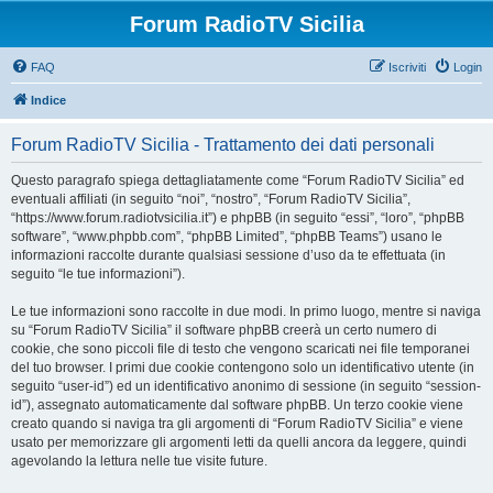
Forum RadioTV Sicilia
FAQ
Iscriviti
Login
Indice
Forum RadioTV Sicilia - Trattamento dei dati personali
Questo paragrafo spiega dettagliatamente come “Forum RadioTV Sicilia” ed
eventuali affiliati (in seguito “noi”, “nostro”, “Forum RadioTV Sicilia”,
“https://www.forum.radiotvsicilia.it”) e phpBB (in seguito “essi”, “loro”, “phpBB
software”, “www.phpbb.com”, “phpBB Limited”, “phpBB Teams”) usano le
informazioni raccolte durante qualsiasi sessione d’uso da te effettuata (in
seguito “le tue informazioni”).
Le tue informazioni sono raccolte in due modi. In primo luogo, mentre si naviga
su “Forum RadioTV Sicilia” il software phpBB creerà un certo numero di
cookie, che sono piccoli file di testo che vengono scaricati nei file temporanei
del tuo browser. I primi due cookie contengono solo un identificativo utente (in
seguito “user-id”) ed un identificativo anonimo di sessione (in seguito “session-
id”), assegnato automaticamente dal software phpBB. Un terzo cookie viene
creato quando si naviga tra gli argomenti di “Forum RadioTV Sicilia” e viene
usato per memorizzare gli argomenti letti da quelli ancora da leggere, quindi
agevolando la lettura nelle tue visite future.