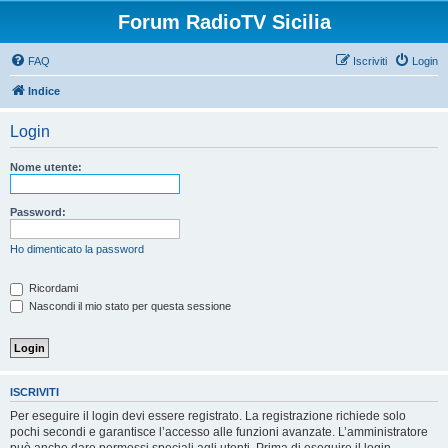
Forum RadioTV Sicilia
FAQ
Iscriviti
Login
Indice
Login
Nome utente:
Password:
Ho dimenticato la password
Ricordami
Nascondi il mio stato per questa sessione
ISCRIVITI
Per eseguire il login devi essere registrato. La registrazione richiede solo
pochi secondi e garantisce l’accesso alle funzioni avanzate. L’amministratore
può anche dare permessi speciali agli utenti. Prima di eseguire il login