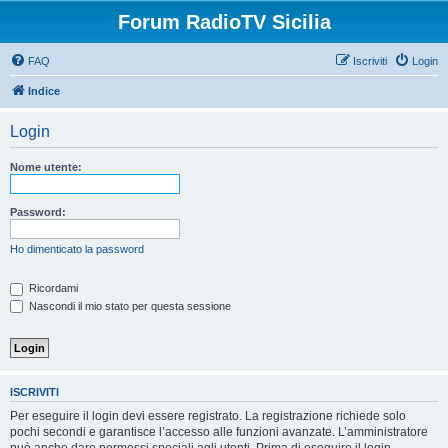
Forum RadioTV Sicilia
FAQ
Iscriviti
Login
Indice
Login
Nome utente:
Password:
Ho dimenticato la password
Ricordami
Nascondi il mio stato per questa sessione
ISCRIVITI
Per eseguire il login devi essere registrato. La registrazione richiede solo
pochi secondi e garantisce l’accesso alle funzioni avanzate. L’amministratore
può anche dare permessi speciali agli utenti. Prima di eseguire il login