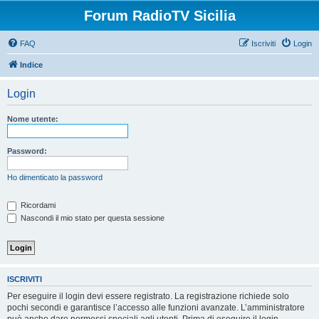
Forum RadioTV Sicilia
FAQ
Iscriviti
Login
Indice
Login
Nome utente:
Password:
Ho dimenticato la password
Ricordami
Nascondi il mio stato per questa sessione
ISCRIVITI
Per eseguire il login devi essere registrato. La registrazione richiede solo
pochi secondi e garantisce l’accesso alle funzioni avanzate. L’amministratore
può anche dare permessi speciali agli utenti. Prima di eseguire il login