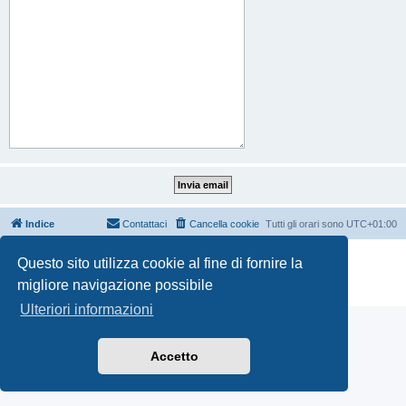
Indice
Contattaci
Cancella cookie
Tutti gli orari sono
UTC+01:00
Creato da
phpBB
® Forum Software © phpBB Limited
Questo sito utilizza cookie al fine di fornire la
Traduzione Italiana
phpBB-Italia.it
migliore navigazione possibile
Privacy
|
Condizioni
Ulteriori informazioni
Accetto