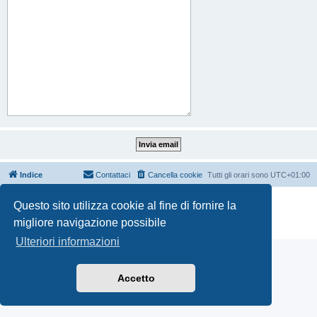
Indice
Contattaci
Cancella cookie
Tutti gli orari sono
UTC+01:00
Creato da
phpBB
® Forum Software © phpBB Limited
Questo sito utilizza cookie al fine di fornire la
Traduzione Italiana
phpBB-Italia.it
migliore navigazione possibile
Privacy
|
Condizioni
Ulteriori informazioni
Accetto