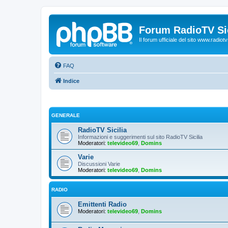
Forum RadioTV Sic
Il forum ufficiale del sito www.radiotvsi
FAQ
Indice
GENERALE
RadioTV Sicilia
Informazioni e suggerimenti sul sito RadioTV Sicilia
Moderatori:
televideo69
,
Domins
Varie
Discussioni Varie
Moderatori:
televideo69
,
Domins
RADIO
Emittenti Radio
Moderatori:
televideo69
,
Domins