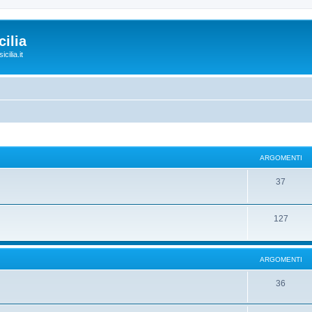
ilia
cilia.it
ARGOMENTI
37
127
ARGOMENTI
36