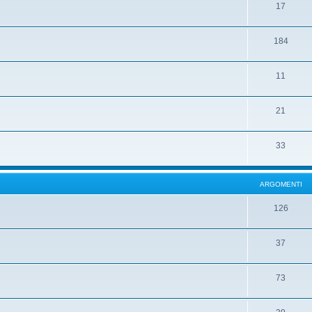
17
184
11
21
33
ARGOMENTI
126
37
73