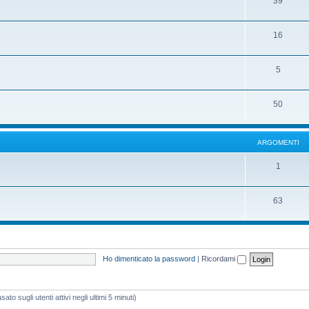
39
16
5
50
ARGOMENTI
1
63
Ho dimenticato la password
|
Ricordami
ato sugli utenti attivi negli ultimi 5 minuti)