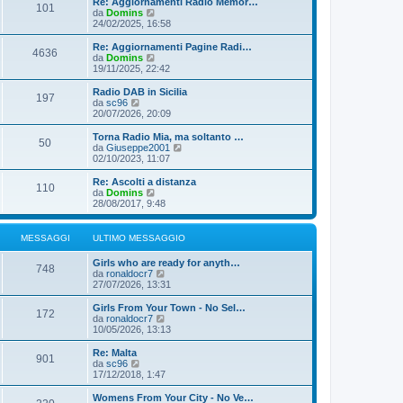
Re: Aggiornamenti Radio Memor…
e
101
g
u
V
da
Domins
s
i
l
e
24/02/2025, 16:58
s
o
t
d
a
i
i
g
Re: Aggiornamenti Pagine Radi…
4636
m
u
g
V
da
Domins
o
l
i
e
19/11/2025, 22:42
m
t
o
d
e
i
i
Radio DAB in Sicilia
s
197
m
u
V
da
sc96
s
o
l
e
20/07/2026, 20:09
a
m
t
d
g
e
i
i
Torna Radio Mia, ma soltanto …
g
s
50
m
u
V
da
Giuseppe2001
i
s
o
l
e
02/10/2023, 11:07
o
a
m
t
d
g
e
i
i
Re: Ascolti a distanza
g
s
110
m
u
V
da
Domins
i
s
o
l
e
28/08/2017, 9:48
o
a
m
t
d
g
e
i
i
g
s
m
u
MESSAGGI
ULTIMO MESSAGGIO
i
s
o
l
o
a
m
t
Girls who are ready for anyth…
g
e
i
748
V
da
ronaldocr7
g
s
m
e
27/07/2026, 13:31
i
s
o
d
o
a
m
i
Girls From Your Town - No Sel…
g
e
172
u
V
da
ronaldocr7
g
s
l
e
10/05/2026, 13:13
i
s
t
d
o
a
i
i
Re: Malta
g
901
m
u
V
da
sc96
g
o
l
e
17/12/2018, 1:47
i
m
t
d
o
e
i
i
Womens From Your City - No Ve…
s