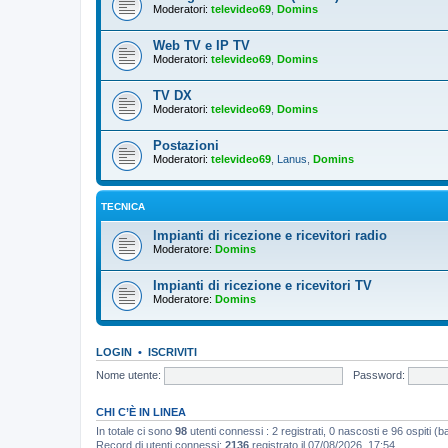
Moderatori:
televideo69
,
Domins
Web TV e IP TV
Moderatori:
televideo69
,
Domins
TV DX
Moderatori:
televideo69
,
Domins
Postazioni
Moderatori:
televideo69
,
Lanus
,
Domins
TECNICA
Impianti di ricezione e ricevitori radio
Moderatore:
Domins
Impianti di ricezione e ricevitori TV
Moderatore:
Domins
LOGIN
•
ISCRIVITI
Nome utente:
Password:
CHI C’È IN LINEA
In totale ci sono
98
utenti connessi : 2 registrati, 0 nascosti e 96 ospiti (bas
Record di utenti connessi:
2136
registrato il 07/08/2026, 17:54