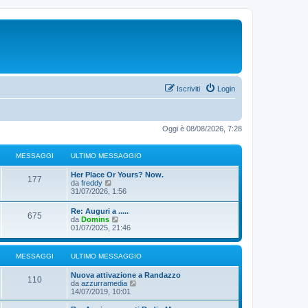
Iscriviti
Login
Oggi è 08/08/2026, 7:28
MESSAGGI
ULTIMO MESSAGGIO
Her Place Or Yours? Now.
177
V
da
freddy
e
31/07/2026, 1:56
d
i
Re: Auguri a .....
675
u
V
da
Domins
l
e
01/07/2025, 21:46
t
d
i
i
m
u
MESSAGGI
ULTIMO MESSAGGIO
o
l
m
t
e
Nuova attivazione a Randazzo
i
110
s
V
da
azzurramedia
m
s
e
14/07/2019, 10:01
o
a
d
m
g
i