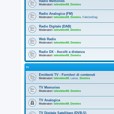
Radio Memories
Moderatori:
televideo69
,
Domins
Radio Analogica (FM)
Moderatori:
televideo69
,
Domins
,
FabrizioDag
Radio Digitale (DAB)
Moderatori:
televideo69
,
Domins
Web Radio
Moderatori:
televideo69
,
Domins
Radio DX - Ascolti a distanza
Moderatori:
televideo69
,
Domins
TV
Emittenti TV - Fornitori di contenuti
Moderatori:
televideo69
,
Lanus
,
Domins
TV Memories
Moderatori:
televideo69
,
Domins
TV Analogica
Moderatori:
televideo69
,
Domins
TV Digitale Satellitare (DVB-S)