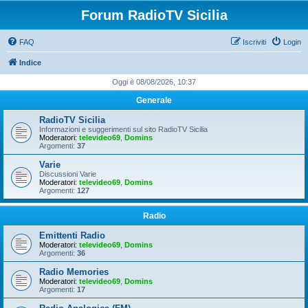
Forum RadioTV Sicilia
FAQ
Iscriviti
Login
Indice
Oggi è 08/08/2026, 10:37
Generale
RadioTV Sicilia
Informazioni e suggerimenti sul sito RadioTV Sicilia
Moderatori:
televideo69
,
Domins
Argomenti:
37
Varie
Discussioni Varie
Moderatori:
televideo69
,
Domins
Argomenti:
127
Radio
Emittenti Radio
Moderatori:
televideo69
,
Domins
Argomenti:
36
Radio Memories
Moderatori:
televideo69
,
Domins
Argomenti:
17