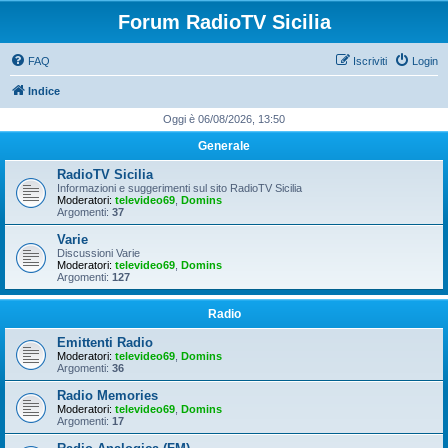
Forum RadioTV Sicilia
FAQ
Iscriviti
Login
Indice
Oggi è 06/08/2026, 13:50
Generale
RadioTV Sicilia
Informazioni e suggerimenti sul sito RadioTV Sicilia
Moderatori:
televideo69
,
Domins
Argomenti:
37
Varie
Discussioni Varie
Moderatori:
televideo69
,
Domins
Argomenti:
127
Radio
Emittenti Radio
Moderatori:
televideo69
,
Domins
Argomenti:
36
Radio Memories
Moderatori:
televideo69
,
Domins
Argomenti:
17