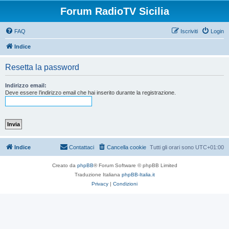
Forum RadioTV Sicilia
FAQ
Iscriviti
Login
Indice
Resetta la password
Indirizzo email:
Deve essere l’indirizzo email che hai inserito durante la registrazione.
Indice
Contattaci
Cancella cookie
Tutti gli orari sono
UTC+01:00
Creato da
phpBB
® Forum Software © phpBB Limited
Traduzione Italiana
phpBB-Italia.it
Privacy
|
Condizioni