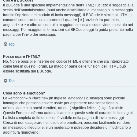
Cos’è il BBCode?
Il BBCode è una speciale implementazione dell’HTML; l’utilizzo è soggetto alla
scelta dell’amministratore (puoi anche disabilitarlo di messaggio in messaggio
tramite l’opzione nel modulo di invio messaggi). Il BBCode è simile all’HTML, i
comandi sono racchiusi tra parentesi quadre [ e ] anziché tra parentesi
angolari < e > e offre un controllo maggiore su cosa e come viene mostrato nei
messaggi. Per maggiori informazioni sul BBCode leggi la guida presente nella
pagina per l’invio dei messaggi.
Top
Posso usare l’HTML?
No. Non è possibile inserire del codice HTML e ottenere che sia interpretato
come tale in questo Forum. La maggior parte delle funzioni dell’HTML può
essere sostituita dal BBCode.
Top
Cosa sono le emoticon?
Le «emoticon» o «faccine» (in inglese,
emoticons
o
smileys
) sono piccole
immagini che possono essere usate per esprimere una sensazione o
un’emozione con pochi caratteri; ad es. :) significa felice, :( significa triste.
Questo Forum trasforma automaticamente queste serie di caratteri in immagini.
La lista completa delle emoticon è visibile nella pagina di invio messaggi.
Cerca di non esagerare nell’uso delle emoticon, possono facilmente rendere
un messaggio illeggibile, e un moderatore potrebbe decidere di modificarlo o
addirittura rimuoverlo.