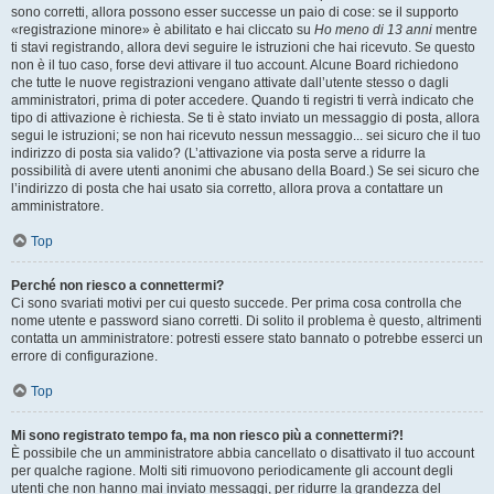
sono corretti, allora possono esser successe un paio di cose: se il supporto
«registrazione minore» è abilitato e hai cliccato su
Ho meno di 13 anni
mentre
ti stavi registrando, allora devi seguire le istruzioni che hai ricevuto. Se questo
non è il tuo caso, forse devi attivare il tuo account. Alcune Board richiedono
che tutte le nuove registrazioni vengano attivate dall’utente stesso o dagli
amministratori, prima di poter accedere. Quando ti registri ti verrà indicato che
tipo di attivazione è richiesta. Se ti è stato inviato un messaggio di posta, allora
segui le istruzioni; se non hai ricevuto nessun messaggio... sei sicuro che il tuo
indirizzo di posta sia valido? (L’attivazione via posta serve a ridurre la
possibilità di avere utenti anonimi che abusano della Board.) Se sei sicuro che
l’indirizzo di posta che hai usato sia corretto, allora prova a contattare un
amministratore.
Top
Perché non riesco a connettermi?
Ci sono svariati motivi per cui questo succede. Per prima cosa controlla che
nome utente e password siano corretti. Di solito il problema è questo, altrimenti
contatta un amministratore: potresti essere stato bannato o potrebbe esserci un
errore di configurazione.
Top
Mi sono registrato tempo fa, ma non riesco più a connettermi?!
È possibile che un amministratore abbia cancellato o disattivato il tuo account
per qualche ragione. Molti siti rimuovono periodicamente gli account degli
utenti che non hanno mai inviato messaggi, per ridurre la grandezza del