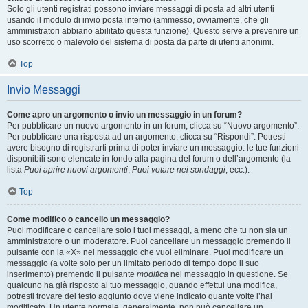
Solo gli utenti registrati possono inviare messaggi di posta ad altri utenti
usando il modulo di invio posta interno (ammesso, ovviamente, che gli
amministratori abbiano abilitato questa funzione). Questo serve a prevenire un
uso scorretto o malevolo del sistema di posta da parte di utenti anonimi.
Top
Invio Messaggi
Come apro un argomento o invio un messaggio in un forum?
Per pubblicare un nuovo argomento in un forum, clicca su “Nuovo argomento”.
Per pubblicare una risposta ad un argomento, clicca su “Rispondi”. Potresti
avere bisogno di registrarti prima di poter inviare un messaggio: le tue funzioni
disponibili sono elencate in fondo alla pagina del forum o dell’argomento (la
lista
Puoi aprire nuovi argomenti
,
Puoi votare nei sondaggi
, ecc.).
Top
Come modifico o cancello un messaggio?
Puoi modificare o cancellare solo i tuoi messaggi, a meno che tu non sia un
amministratore o un moderatore. Puoi cancellare un messaggio premendo il
pulsante con la «X» nel messaggio che vuoi eliminare. Puoi modificare un
messaggio (a volte solo per un limitato periodo di tempo dopo il suo
inserimento) premendo il pulsante
modifica
nel messaggio in questione. Se
qualcuno ha già risposto al tuo messaggio, quando effettui una modifica,
potresti trovare del testo aggiunto dove viene indicato quante volte l’hai
modificato. Un utente normale, generalmente, non può cancellare un