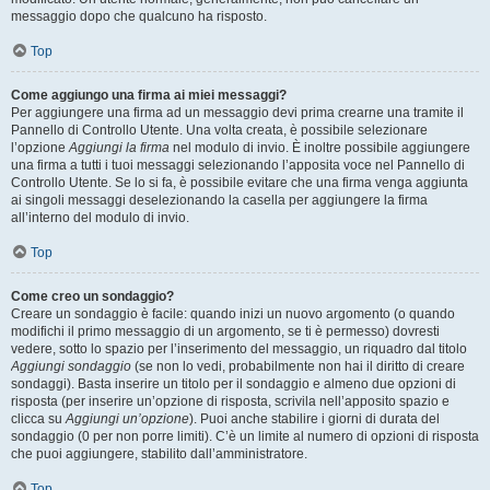
messaggio dopo che qualcuno ha risposto.
Top
Come aggiungo una firma ai miei messaggi?
Per aggiungere una firma ad un messaggio devi prima crearne una tramite il
Pannello di Controllo Utente. Una volta creata, è possibile selezionare
l’opzione
Aggiungi la firma
nel modulo di invio. È inoltre possibile aggiungere
una firma a tutti i tuoi messaggi selezionando l’apposita voce nel Pannello di
Controllo Utente. Se lo si fa, è possibile evitare che una firma venga aggiunta
ai singoli messaggi deselezionando la casella per aggiungere la firma
all’interno del modulo di invio.
Top
Come creo un sondaggio?
Creare un sondaggio è facile: quando inizi un nuovo argomento (o quando
modifichi il primo messaggio di un argomento, se ti è permesso) dovresti
vedere, sotto lo spazio per l’inserimento del messaggio, un riquadro dal titolo
Aggiungi sondaggio
(se non lo vedi, probabilmente non hai il diritto di creare
sondaggi). Basta inserire un titolo per il sondaggio e almeno due opzioni di
risposta (per inserire un’opzione di risposta, scrivila nell’apposito spazio e
clicca su
Aggiungi un’opzione
). Puoi anche stabilire i giorni di durata del
sondaggio (0 per non porre limiti). C’è un limite al numero di opzioni di risposta
che puoi aggiungere, stabilito dall’amministratore.
Top