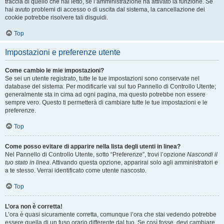
traccia di quello che hai letto, se l’amministrazione ha attivato la funzione. Se
hai avuto problemi di accesso o di uscita dal sistema, la cancellazione dei
cookie potrebbe risolvere tali disguidi.
Top
Impostazioni e preferenze utente
Come cambio le mie impostazioni?
Se sei un utente registrato, tutte le tue impostazioni sono conservate nel
database del sistema. Per modificarle vai sul tuo Pannello di Controllo Utente;
generalmente sta in cima ad ogni pagina, ma questo potrebbe non essere
sempre vero. Questo ti permetterà di cambiare tutte le tue impostazioni e le
preferenze.
Top
Come posso evitare di apparire nella lista degli utenti in linea?
Nel Pannello di Controllo Utente, sotto “Preferenze”, trovi l’opzione
Nascondi il
tuo stato in linea
. Attivando questa opzione, apparirai solo agli amministratori e
a te stesso. Verrai identificato come utente nascosto.
Top
L’ora non è corretta!
L’ora è quasi sicuramente corretta, comunque l’ora che stai vedendo potrebbe
essere quella di un fuso orario differente dal tuo. Se così fosse, devi cambiare