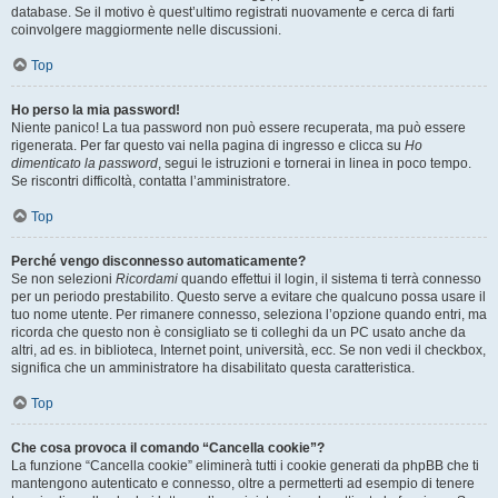
database. Se il motivo è quest’ultimo registrati nuovamente e cerca di farti
coinvolgere maggiormente nelle discussioni.
Top
Ho perso la mia password!
Niente panico! La tua password non può essere recuperata, ma può essere
rigenerata. Per far questo vai nella pagina di ingresso e clicca su
Ho
dimenticato la password
, segui le istruzioni e tornerai in linea in poco tempo.
Se riscontri difficoltà, contatta l’amministratore.
Top
Perché vengo disconnesso automaticamente?
Se non selezioni
Ricordami
quando effettui il login, il sistema ti terrà connesso
per un periodo prestabilito. Questo serve a evitare che qualcuno possa usare il
tuo nome utente. Per rimanere connesso, seleziona l’opzione quando entri, ma
ricorda che questo non è consigliato se ti colleghi da un PC usato anche da
altri, ad es. in biblioteca, Internet point, università, ecc. Se non vedi il checkbox,
significa che un amministratore ha disabilitato questa caratteristica.
Top
Che cosa provoca il comando “Cancella cookie”?
La funzione “Cancella cookie” eliminerà tutti i cookie generati da phpBB che ti
mantengono autenticato e connesso, oltre a permetterti ad esempio di tenere