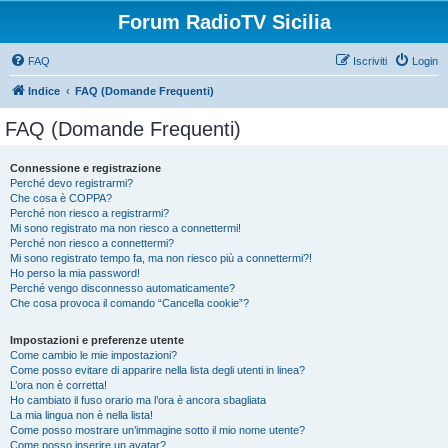
Forum RadioTV Sicilia
FAQ
Iscriviti
Login
Indice
FAQ (Domande Frequenti)
FAQ (Domande Frequenti)
Connessione e registrazione
Perché devo registrarmi?
Che cosa è COPPA?
Perché non riesco a registrarmi?
Mi sono registrato ma non riesco a connettermi!
Perché non riesco a connettermi?
Mi sono registrato tempo fa, ma non riesco più a connettermi?!
Ho perso la mia password!
Perché vengo disconnesso automaticamente?
Che cosa provoca il comando “Cancella cookie”?
Impostazioni e preferenze utente
Come cambio le mie impostazioni?
Come posso evitare di apparire nella lista degli utenti in linea?
L’ora non è corretta!
Ho cambiato il fuso orario ma l’ora è ancora sbagliata
La mia lingua non è nella lista!
Come posso mostrare un’immagine sotto il mio nome utente?
Come posso inserire un avatar?