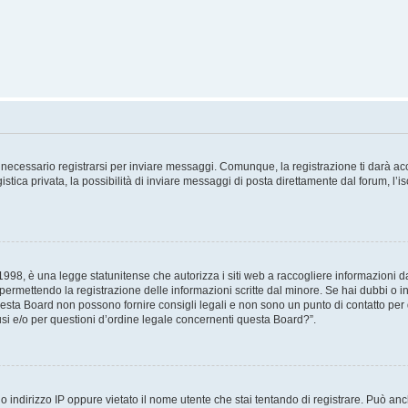
necessario registrarsi per inviare messaggi. Comunque, la registrazione ti darà acce
tica privata, la possibilità di inviare messaggi di posta direttamente dal forum, l’is
98, è una legge statunitense che autorizza i siti web a raccogliere informazioni da 
, permettendo la registrazione delle informazioni scritte dal minore. Se hai dubbi o i
esta Board non possono fornire consigli legali e non sono un punto di contatto per q
i e/o per questioni d’ordine legale concernenti questa Board?”.
 indirizzo IP oppure vietato il nome utente che stai tentando di registrare. Può anch