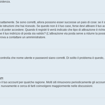
sistenza.
sattamente. Se sono corretti, allora possono esser successe un paio di cose: se il 
le istruzioni che hai ricevuto. Se questo non è il tuo caso, forse devi attivare il tu
di poter accedere. Quando ti registri ti verrà indicato che tipo di attivazione è richi
e il tuo indirizzo di posta sia valido? (L’attivazione via posta serve a ridurre la po
 prova a contattare un amministratore.
ontrolla che nome utente e password siano corretti. Di solito il problema è questo, a
i?!
o il tuo account per qualche ragione. Molti siti rimuovono periodicamente gli accoun
ti nuovamente e cerca di farti coinvolgere maggiormente nelle discussioni.