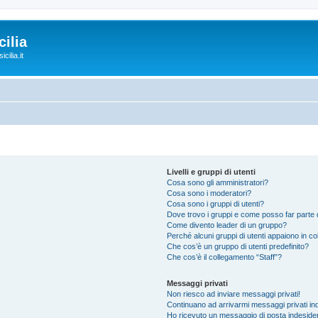
ilia
cilia.it
Livelli e gruppi di utenti
Cosa sono gli amministratori?
Cosa sono i moderatori?
Cosa sono i gruppi di utenti?
Dove trovo i gruppi e come posso far parte d
Come divento leader di un gruppo?
Perché alcuni gruppi di utenti appaiono in colo
Che cos’è un gruppo di utenti predefinito?
Che cos’è il collegamento “Staff”?
Messaggi privati
Non riesco ad inviare messaggi privati!
Continuano ad arrivarmi messaggi privati ind
Ho ricevuto un messaggio di posta indeside