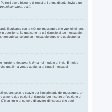
tresti avere bisogno di registrarti prima di poter inviare un
are nei sondaggi
, ecc.).
endo il pulsante con la «X» nel messaggio che vuoi eliminare.
in questione. Se qualcuno ha già risposto al tuo messaggio,
mente, non può cancellare un messaggio dopo che qualcuno ha
re l’opzione
Aggiungi la firma
nel modulo di invio. È inoltre
re che una firma venga aggiunta ai singoli messaggi
i vedere, sotto lo spazio per l’inserimento del messaggio, un
o e almeno due opzioni di risposta (per inserire un’opzione di
). C’è un limite al numero di opzioni di risposta che puoi