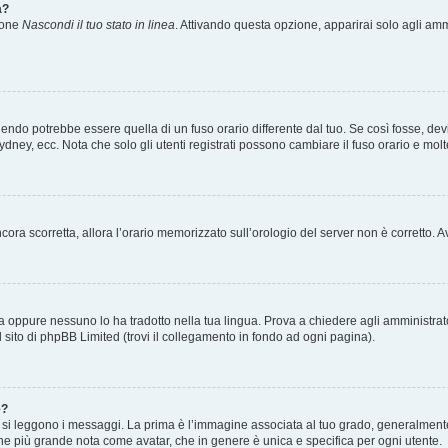
a?
zione
Nascondi il tuo stato in linea
. Attivando questa opzione, apparirai solo agli ammi
ndo potrebbe essere quella di un fuso orario differente dal tuo. Se così fosse, devi 
ydney, ecc. Nota che solo gli utenti registrati possono cambiare il fuso orario e mol
 ancora scorretta, allora l’orario memorizzato sull’orologio del server non è corretto
a oppure nessuno lo ha tradotto nella tua lingua. Prova a chiedere agli amministrator
l sito di phpBB Limited (trovi il collegamento in fondo ad ogni pagina).
e?
 leggono i messaggi. La prima è l’immagine associata al tuo grado, generalmente ha
agine più grande nota come avatar, che in genere è unica e specifica per ogni utente.