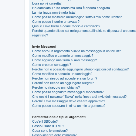
L’ora non è corretta!
Ho cambiato il fuso orario ma l’ora è ancora sbagliata
La mia lingua non è nella lista!
Come posso mostrare un’immagine sotto il mio nome utente?
Come posso inserire un avatar?
Qual è il mio livello e come faccio a cambiarlo?
Perché quando clicco sul collegamento all’indirizzo di posta di un ute
registrato?
Invio Messaggi
Come apro un argomento o invio un messaggio in un forum?
Come modifico o cancello un messaggio?
Come aggiungo una firma ai miei messaggi?
Come creo un sondaggio?
Perché non è possibile aggiungere ulteriori opzioni del sondaggio?
Come modifico o cancello un sondaggio?
Perché non riesco ad accedere a un forum?
Perché non riesco ad aggiungere allegati?
Perché ho ricevuto un richiamo?
Come posso segnalare messaggi ai moderatori?
Che cos’è il pulsante “Salva” nella finestra di invio dei messaggi?
Perché il mio messaggio deve essere approvato?
Come posso spostare in cima un mio argomento?
Formattazione e tipi di argomenti
Cos’è il BBCode?
Posso usare l’HTML?
Cosa sono le emoticon?
Posso inserire delle immagini?