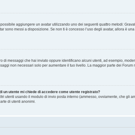
” è possibile aggiungere un avatar utilizzando uno dei seguenti quattro metodi: Gra
atar sono messi a disposizione. Se non ti è concesso l’uso degli avatar, allora è un
mero di messaggi che hai inviato oppure identificano alcuni utenti, ad esempio, mode
ssaggi non necessari solo per aumentare il tuo livello. La maggior parte dei Forum
 di un utente mi chiede di accedere come utente registrato?
altri utenti usando il modulo di invio posta interno (ammesso, ovviamente, che gli a
arte di utenti anonimi.