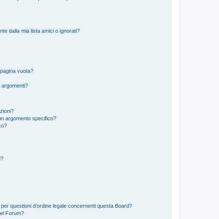
 dalla mia lista amici o ignorati?
 pagina vuota?
i argomenti?
izioni?
un argomento specifico?
co?
d?
 per questioni d’ordine legale concernenti questa Board?
del Forum?