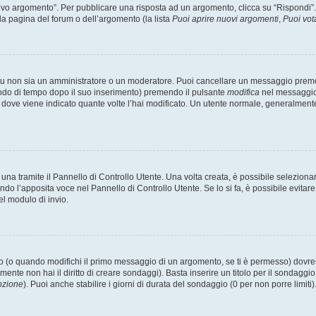
 argomento”. Per pubblicare una risposta ad un argomento, clicca su “Rispondi”. Po
la pagina del forum o dell’argomento (la lista
Puoi aprire nuovi argomenti
,
Puoi vot
 tu non sia un amministratore o un moderatore. Puoi cancellare un messaggio prem
iodo di tempo dopo il suo inserimento) premendo il pulsante
modifica
nel messaggio 
nto dove viene indicato quante volte l’hai modificato. Un utente normale, general
a tramite il Pannello di Controllo Utente. Una volta creata, è possibile seleziona
ndo l’apposita voce nel Pannello di Controllo Utente. Se lo si fa, è possibile evita
el modulo di invio.
(o quando modifichi il primo messaggio di un argomento, se ti è permesso) dovrest
mente non hai il diritto di creare sondaggi). Basta inserire un titolo per il sondaggi
pzione
). Puoi anche stabilire i giorni di durata del sondaggio (0 per non porre limiti