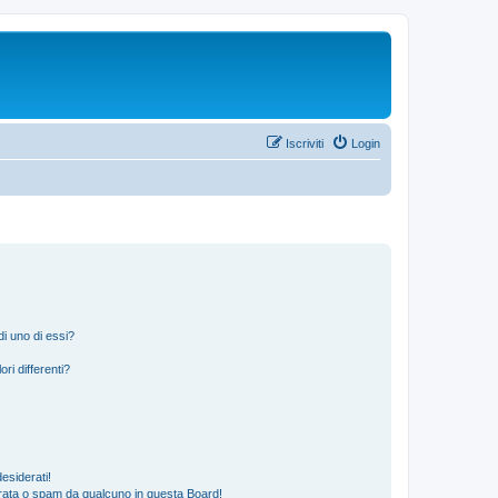
Iscriviti
Login
i uno di essi?
ri differenti?
esiderati!
rata o spam da qualcuno in questa Board!