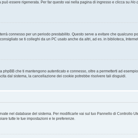
uò essere rigenerata. Per far questo vai nella pagina di ingresso e clicca su
Ho d
a ti terrà connesso per un periodo prestabilito. Questo serve a evitare che qualcuno
sigliato se ti colleghi da un PC usato anche da altri, ad es. in biblioteca, Internet
 da phpBB che ti mantengono autenticato e connesso, oltre a permetterti ad esempio d
cita dal sistema, la cancellazione dei cookie potrebbe risolvere tali disguidi.
servate nel database del sistema. Per modificarle vai sul tuo Pannello di Controllo
re tutte le tue impostazioni e le preferenze.